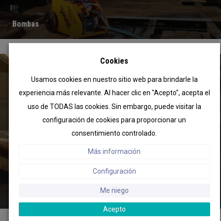
Bombas
Cookies
Usamos cookies en nuestro sitio web para brindarle la
experiencia más relevante. Al hacer clic en "Acepto", acepta el
uso de TODAS las cookies. Sin embargo, puede visitar la
configuración de cookies para proporcionar un
consentimiento controlado.
Más información
Configuración
Me niego
Equipo de Protección Individual (EPI)
Acepto