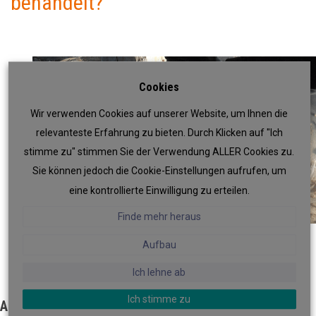
behandelt?
Cookies
Wir verwenden Cookies auf unserer Website, um Ihnen die
relevanteste Erfahrung zu bieten. Durch Klicken auf "Ich
stimme zu" stimmen Sie der Verwendung ALLER Cookies zu.
Sie können jedoch die Cookie-Einstellungen aufrufen, um
eine kontrollierte Einwilligung zu erteilen.
Finde mehr heraus
Aufbau
Ich lehne ab
Ich stimme zu
ABBEILEN