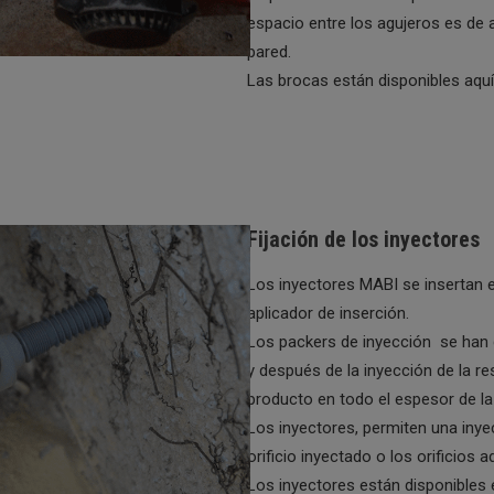
espacio entre los agujeros es de
pared.
Las brocas están disponibles aquí
Fijación de los inyectores
Los inyectores MABI se insertan en
aplicador de inserción.
Los packers de inyección se han 
y después de la inyección de la re
producto en todo el espesor de la
Los inyectores, permiten una inyec
orificio inyectado o los orificios 
Los inyectores están disponibles