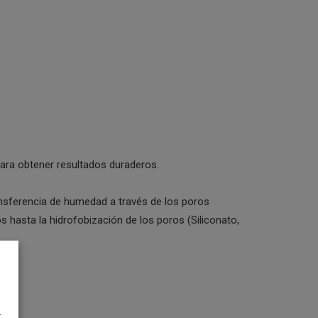
ara obtener resultados duraderos.
ransferencia de humedad a través de los poros
os hasta la hidrofobización de los poros (Siliconato,
.