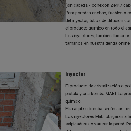
(sin cabeza / conexión Zerk / ca
Para paredes anchas, friables o co
del inyector, tubos de difusión c
el producto químico en todo el es
Los inyectores, también llamados 
tamaños en nuestra tienda online
Inyectar
El producto de cristalización o po
pistola y una bomba MABI. La pres
químico.
Elija aquí su bomba según sus ne
Los inyectores Mabi obligarán a l
salpicaduras y saturar la pared. P