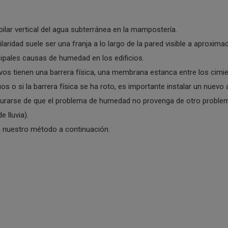
ar vertical del agua subterránea en la mampostería.
aridad suele ser una franja a lo largo de la pared visible a aproxima
cipales causas de humedad en los edificios.
evos tienen una barrera física, una membrana estanca entre los cimi
os o si la barrera física se ha roto, es importante instalar un nuevo
segurarse de que el problema de humedad no provenga de otro prob
 lluvia).
a nuestro método a continuación.