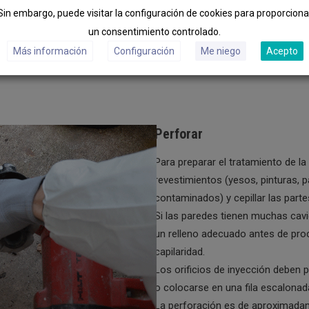
Sin embargo, puede visitar la configuración de cookies para proporciona
un consentimiento controlado.
Más información
Configuración
Me niego
Acepto
Perforar
Para preparar el tratamiento de l
revestimientos (yesos, pinturas, p
contaminados) y cepillar las part
Si las paredes tienen muchas cav
un relleno adecuado antes de proc
capilaridad.
Los orificios de inyección deben pe
o colocarse en una fila escalonad
La perforación es de aproximadame