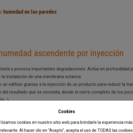
s: humedad en las paredes
 humedad ascendente por inyección
stería y provoca importantes degradaciones. Actúa en profundidad p
 la instalación de una membrana estanca.
un edificio gracias a la inyección de un producto para reducir la t
ón del resultado que se necesita, desde el cierre completo de los por
ato…).
Cookies
ad en paredes:
Usamos cookies en nuestro sitio web para brindarle la experiencia más
ers de inyección)
relevante. Al hacer clic en "Acepto", acepta el uso de TODAS las cookies