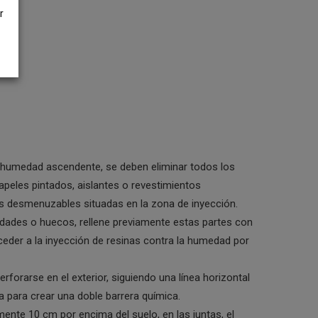
r
a humedad ascendente, se deben eliminar todos los
apeles pintados, aislantes o revestimientos
es desmenuzables situadas en la zona de inyección.
idades o huecos, rellene previamente estas partes con
eder a la inyección de resinas contra la humedad por
rforarse en el exterior, siguiendo una línea horizontal
a para crear una doble barrera química.
nte 10 cm por encima del suelo, en las juntas, el