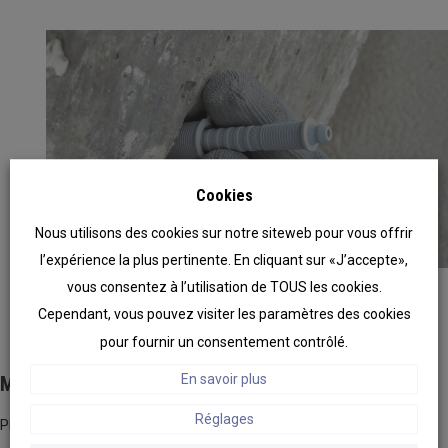
Cookies
Nous utilisons des cookies sur notre siteweb pour vous offrir
l’expérience la plus pertinente. En cliquant sur «J’accepte»,
vous consentez à l’utilisation de TOUS les cookies.
Cependant, vous pouvez visiter les paramètres des cookies
pour fournir un consentement contrôlé.
En savoir plus
Mise en place des injecteurs
Réglages
Placer une
douille d’injection
dans chaque trou et frapper au