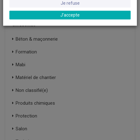
Je refuse
J’accepte
CATÉGORIES
Béton & maçonnerie
Formation
Mabi
Matériel de chantier
Non classifié(e)
Produits chimiques
Protection
Salon