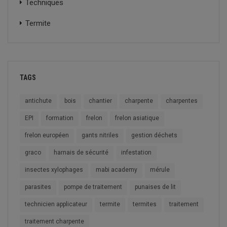
Techniques
Termite
TAGS
antichute
bois
chantier
charpente
charpentes
EPI
formation
frelon
frelon asiatique
frelon européen
gants nitriles
gestion déchets
graco
harnais de sécurité
infestation
insectes xylophages
mabi academy
mérule
parasites
pompe de traitement
punaises de lit
technicien applicateur
termite
termites
traitement
traitement charpente