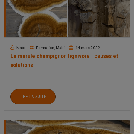
Mabi
Formation
,
Mabi
14 mars 2022
La mérule champignon lignivore : causes et
solutions
...
LIRE LA SUITE