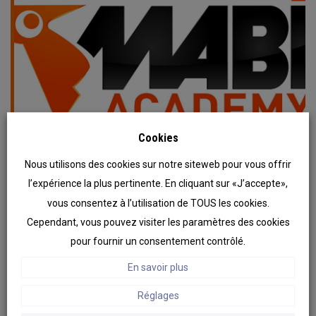
Cookies
Mabi
Formation
23 novembre 2021
Nous utilisons des cookies sur notre siteweb pour vous offrir
MABI ACADEMY : Nouveau service de formations
l’expérience la plus pertinente. En cliquant sur «J’accepte»,
en ligne
vous consentez à l’utilisation de TOUS les cookies.
...
Cependant, vous pouvez visiter les paramètres des cookies
pour fournir un consentement contrôlé.
LIRE LA SUITE
En savoir plus
Réglages