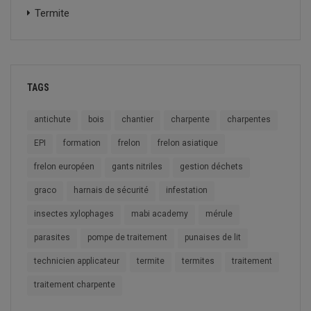
Termite
TAGS
antichute
bois
chantier
charpente
charpentes
EPI
formation
frelon
frelon asiatique
frelon européen
gants nitriles
gestion déchets
graco
harnais de sécurité
infestation
insectes xylophages
mabi academy
mérule
parasites
pompe de traitement
punaises de lit
technicien applicateur
termite
termites
traitement
traitement charpente