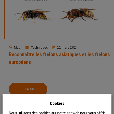
Mabi
Techniques
22 mars 2021
Reconnaître les frelons asiatiques et les frelons
européens
...
LIRE LA SUITE
Cookies
Nous utilisons des cookies sur notre siteweb pour vous offrir