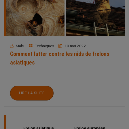
Mabi
Techniques
10 mai 2022
Comment lutter contre les nids de frelons
asiatiques
...
LIRE LA SUITE