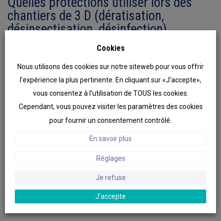
Quelles protections utiliser lors des
chantiers de 3 D (dératisation,
désinsectisation, désinfection)
Cookies
Nous utilisons des cookies sur notre siteweb pour vous offrir
Les applicateurs et les professionnels de la 3 D (dératisation,
l’expérience la plus pertinente. En cliquant sur «J’accepte»,
désinsectisation, désinfection) doivent se protéger contre les
vous consentez à l’utilisation de TOUS les cookies.
produits toxiques, les éclaboussures, Avant de commencer vos
Cependant, vous pouvez visiter les paramètres des cookies
chantiers il est impératif de vérifier vos équipements
pour fournir un consentement contrôlé.
protections individuelles.
En savoir plus
Au titre des articles R-4321-1 ; 2 et 4 du Code du travail, les
personnes travaillant et étant exposées aux produits biocides
Réglages
doivent utiliser des équipements de protection individuelle
Je refuse
adaptés : combinaison de protection, gants, écran, lunettes,
J’accepte
protection respiratoire…