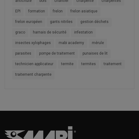
antichute
bois
chantier
charpente
charpentes
EPI
formation
frelon
frelon asiatique
frelon européen
gants nitriles
gestion déchets
graco
harnais de sécurité
infestation
insectes xylophages
mabi academy
mérule
parasites
pompe de traitement
punaises de lit
technicien applicateur
termite
termites
traitement
traitement charpente