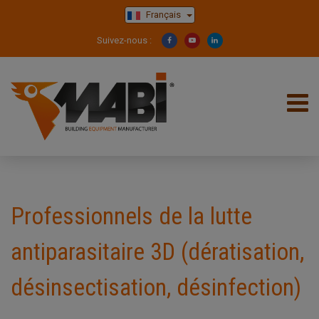
Français
Suivez-nous :
Professionnels de la lutte
antiparasitaire 3D (dératisation,
désinsectisation, désinfection)