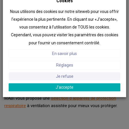
Cookies
ventilation assistée
Nous utilisons des cookies sur notre siteweb pour vous offrir
Ils offrent une protection optimale des voies respiratoires et du
l’expérience la plus pertinente. En cliquant sur «J’accepte»,
visage contre les poussières, particules solides et liquides,
vous consentez à l’utilisation de TOUS les cookies.
fumées, etc. Ces appareils existent sous différentes formes :
à
Cependant, vous pouvez visiter les paramètres des cookies
cagoule
ou
masque complet
.
pour fournir un consentement contrôlé.
En savoir plus
EN 12941 – 12942 : spécifient les exigences minimales
concernant les appareils de protection respiratoire à ventilation
Réglages
assistée (masque complet, demi-masques …) sur le degré
Je refuse
d’étanchéité de la coiffe de protection sur une ventilation
assistée.
J’accepte
MABI vous propose une
sélection d’appareils de protection
respiratoire
à ventilation assistée pour mieux vous protéger.