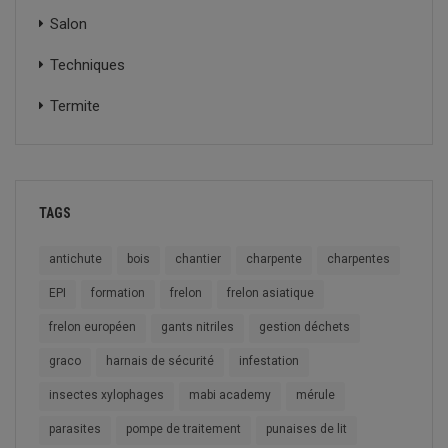
Salon
Techniques
Termite
TAGS
antichute
bois
chantier
charpente
charpentes
EPI
formation
frelon
frelon asiatique
frelon européen
gants nitriles
gestion déchets
graco
harnais de sécurité
infestation
insectes xylophages
mabi academy
mérule
parasites
pompe de traitement
punaises de lit