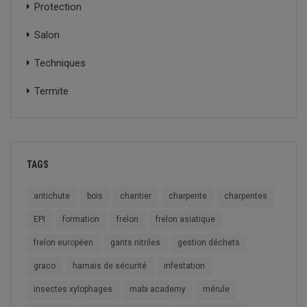
Protection
Salon
Techniques
Termite
TAGS
antichute
bois
chantier
charpente
charpentes
EPI
formation
frelon
frelon asiatique
frelon européen
gants nitriles
gestion déchets
graco
harnais de sécurité
infestation
insectes xylophages
mabi academy
mérule