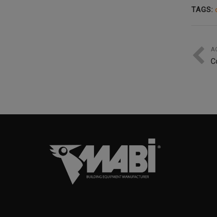
TAGS:
A
C