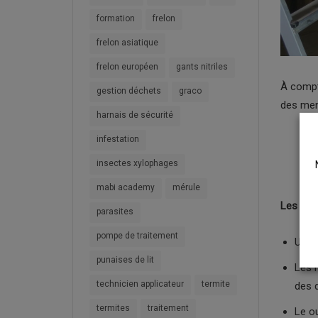
formation
frelon
frelon asiatique
frelon européen
gants nitriles
À compte
gestion déchets
graco
des ment
harnais de sécurité
infestation
insectes xylophages
mabi academy
mérule
Les élém
parasites
pompe de traitement
Une e
punaises de lit
Les m
technicien applicateur
termite
des d
termites
traitement
Le ou