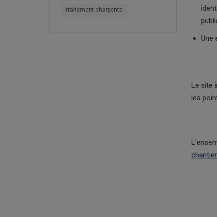
ident
traitement charpente
publi
Une 
Le site 
les poin
L’ensem
chantie