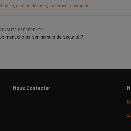
chantier
,
gestion déchets
,
traitement charpente
CTUALITÉ PRÉCÉDENTE
omment choisir son harnais de sécurité ?
Nous Contacter
N
M
S