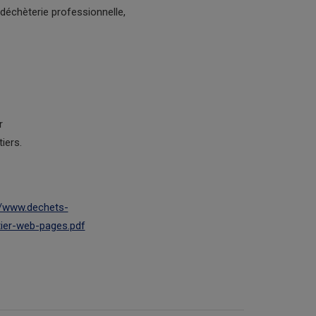
 : déchèterie professionnelle,
r
iers.
//www.dechets-
tier-web-pages.pdf