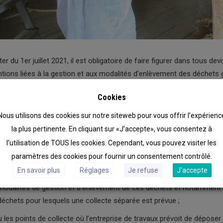
r du 1er juillet 2021, il est obligatoire de faire figurer dans tous dev
ions liées à la gestion et aux modalités d’enlèvement des déchets g
Cookies
Nous utilisons des cookies sur notre siteweb pour vous offrir l’expérienc
la plus pertinente. En cliquant sur «J’accepte», vous consentez à
l’utilisation de TOUS les cookies. Cependant, vous pouvez visiter les
ents à indiquer sont les suivants :
paramètres des cookies pour fournir un consentement contrôlé.
stimation de la quantité totale de déchets générés par l’entreprise d
En savoir plus
Réglages
Je refuse
J’accepte
odalités de gestion et d’enlèvement de ces déchets et notamment l’eff
échets pour lesquels une collecte séparée est prévue ;
 les points de collecte où l’entreprise de travaux prévoit de déposer