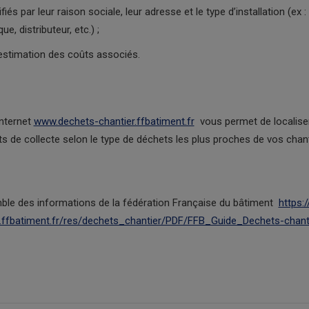
ifiés par leur raison sociale, leur adresse et le type d’installation (ex
que, distributeur, etc.) ;
estimation des coûts associés.
internet
www.dechets-chantier.ffbatiment.fr
vous permet de localise
ts de collecte selon le type de déchets les plus proches de vos chant
ble des informations de la fédération Française du bâtiment
https:
r.ffbatiment.fr/res/dechets_chantier/PDF/FFB_Guide_Dechets-chan