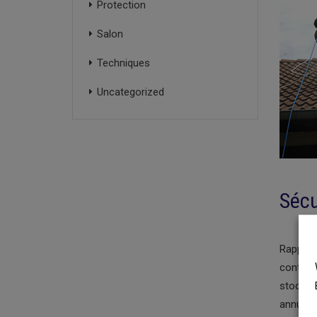
Protection
Salon
Techniques
Uncategorized
Sécu
Rappel :
contrôle
stockag
annuel 