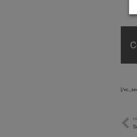
C
[/vc_se
P
S