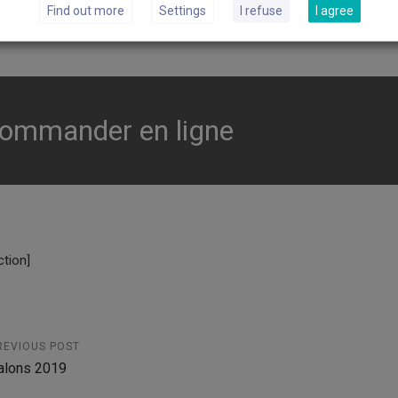
Find out more
Settings
I refuse
I agree
ommander en ligne
ction]
REVIOUS POST
alons 2019