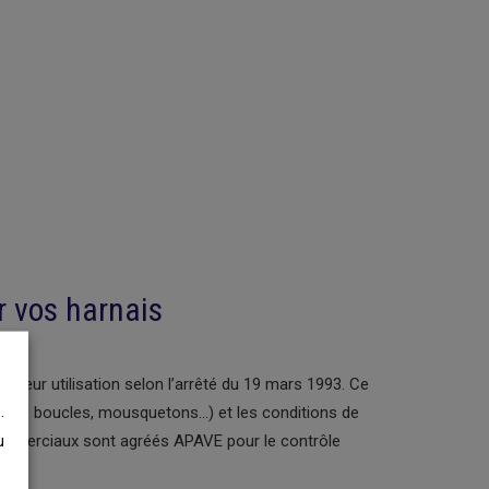
er vos harnais
nt leur utilisation selon l’arrêté du 19 mars 1993. Ce
.
ngles, boucles, mousquetons…) et les conditions de
ommerciaux sont agréés APAVE pour le contrôle
u