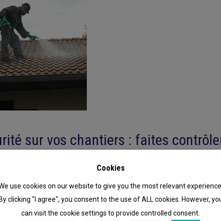
rité sur vos chantiers : faites contrôl
Cookies
 les harnais anti-chute doivent être vérifiés dans les 12 mois précéda
We use cookies on our website to give you the most relevant experience
 porte sur l’état général des coutures et des modes de fixation (sa
e (devant être conformes aux préconisations constructeur). Nos c
By clicking "I agree", you consent to the use of ALL cookies. However, yo
de vos harnais MABI
can visit the cookie settings to provide controlled consent.